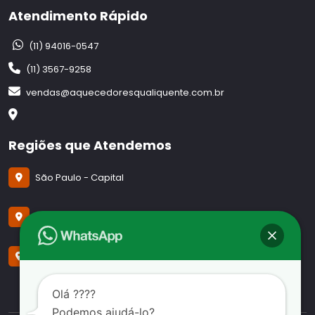
Atendimento Rápido
(11) 94016-0547
(11) 3567-9258
vendas@aquecedoresqualiquente.com.br
Regiões que Atendemos
São Paulo - Capital
Guarulhos -SP
São José dos Campos - SP
Olá ????
Podemos ajudá-lo?