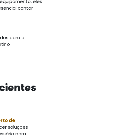
 equipamento, eles
sencial contar
ados para o
tir o
icientes
rto de
cer soluções
essário para