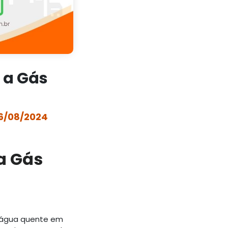
 a Gás
6/08/2024
a Gás
r água quente em