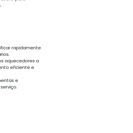
.
ificar rapidamente
rios.
os aquecedores a
nto eficiente e
amentas e
serviço.