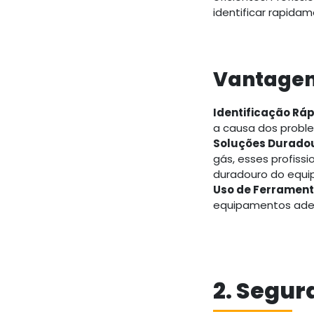
identificar rapida
Vantagens
Identificação Rá
a causa dos proble
Soluções Durado
gás, esses profiss
duradouro do equ
Uso de Ferramen
equipamentos adequ
2. Segur