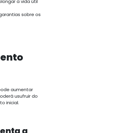
ngar a vida útil
garantias sobre os
mento
 pode aumentar
poderá usufruir do
 inicial.
enta a