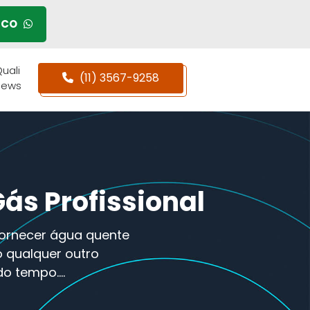
SCO
uali
(11) 3567-9258
News
ás Profissional
fornecer água quente
o qualquer outro
do tempo.…