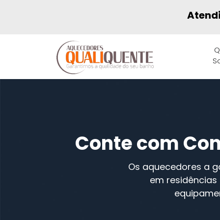
Atend
Q
S
Conte com Cons
Os aquecedores a gá
em residências 
equipamen