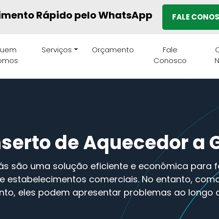
imento Rápido pelo WhatsApp
FALE CONO
uem
Serviços
Orçamento
Fale
Q
omos
Conosco
erto de Aquecedor a G
s são uma solução eficiente e econômica para 
e estabelecimentos comerciais. No entanto, com
to, eles podem apresentar problemas ao longo 