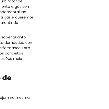
 um fator de
imento a gás sem
ndamental. Na
 a gás e queremos
garantindo
 saber quanto
ento doméstico com
erformance. Este
 os conceitos
ecisões mais
 de
stejam na mesma