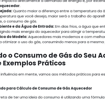
n) impacta diretamente a demanda de energia e, por exten
aquecedor
.
ejada:
Quanto maior a diferença entre a temperatura da 
eratura que você deseja, maior será o trabalho do aparelh
, o consumo de gás.
ente e da Água de Entrada:
Em dias frios, a água que en
 exigindo mais energia do aquecedor para atingir a temperat
tica do Modelo:
Aquecedores mais modernos e com melhor 
 a otimizar o uso do gás, consumindo menos para a mesma
do o Consumo de Gás do Seu A
 Exemplos Práticos
 influência em mente, vamos aos métodos práticos para e
ado para Cálculo de Consumo de Gás Aquecedor
eta de ter uma ideia do consumo é utilizando uma fórmula s