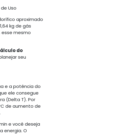
 de Uso
lorífico aproximado
 1,64 kg de gás
³), esse mesmo
álculo do
lanejar seu
ua e a potência do
que ele consegue
 (Delta T). Por
5°C de aumento de
.
min e você deseja
a energia. O