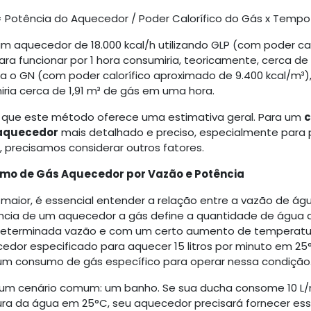
Potência do Aquecedor / Poder Calorífico do Gás x Tempo
 um aquecedor de 18.000 kcal/h utilizando GLP (com poder ca
para funcionar por 1 hora consumiria, teoricamente, cerca de
 Para o GN (com poder calorífico aproximado de 9.400 kcal/m
ia cerca de 1,91 m³ de gás em uma hora.
r que este método oferece uma estimativa geral. Para um
c
aquecedor
mais detalhado e preciso, especialmente para p
precisamos considerar outros fatores.
mo de Gás Aquecedor por Vazão e Potência
maior, é essencial entender a relação entre a vazão de ág
ncia de um aquecedor a gás define a quantidade de água 
terminada vazão e com um certo aumento de temperatura
edor especificado para aquecer 15 litros por minuto em 2
um consumo de gás específico para operar nessa condição
m cenário comum: um banho. Se sua ducha consome 10 L/
ra da água em 25°C, seu aquecedor precisará fornecer ess