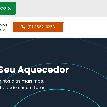
SCO
uali
(11) 3567-9258
News
 Seu Aquecedor
nos dias mais frios.
o pode ser um fator