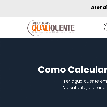
Atend
Q
S
Como Calcular
Ter água quente em 
No entanto, a preo