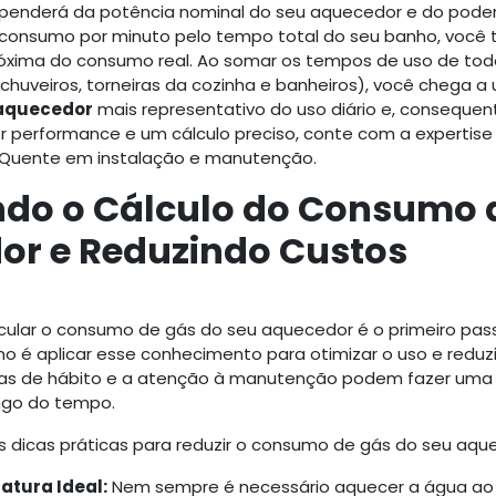
enderá da potência nominal do seu aquecedor e do poder c
e consumo por minuto pelo tempo total do seu banho, você
róxima do consumo real. Ao somar os tempos de uso de tod
huveiros, torneiras da cozinha e banheiros), você chega 
aquecedor
mais representativo do uso diário e, conseque
r performance e um cálculo preciso, conte com a expertise
Quente em instalação e manutenção.
ndo o Cálculo do Consumo 
or e Reduzindo Custos
cular o consumo de gás do seu aquecedor é o primeiro pas
o é aplicar esse conhecimento para otimizar o uso e reduzi
s de hábito e a atenção à manutenção podem fazer uma 
ngo do tempo.
 dicas práticas para reduzir o consumo de gás do seu aqu
atura Ideal:
Nem sempre é necessário aquecer a água ao