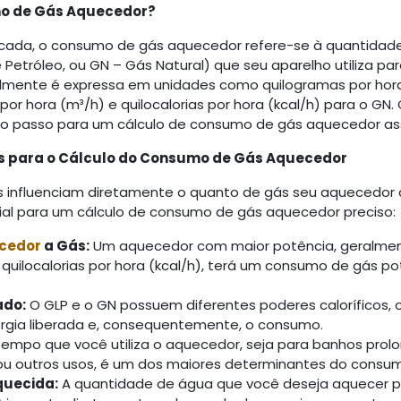
mo de Gás Aquecedor?
icada, o consumo de gás aquecedor refere-se à quantidade
 Petróleo, ou GN – Gás Natural) que seu aparelho utiliza pa
lmente é expressa em unidades como quilogramas por hora 
por hora (m³/h) e quilocalorias por hora (kcal/h) para o G
ro passo para um cálculo de consumo de gás aquecedor ass
is para o Cálculo do Consumo de Gás Aquecedor
s influenciam diretamente o quanto de gás seu aquecedor 
cial para um cálculo de consumo de gás aquecedor preciso:
ecedor
a Gás:
Um aquecedor com maior potência, geralme
 quilocalorias por hora (kcal/h), terá um consumo de gás p
ado:
O GLP e o GN possuem diferentes poderes caloríficos, 
rgia liberada e, consequentemente, o consumo.
empo que você utiliza o aquecedor, seja para banhos prolo
 ou outros usos, é um dos maiores determinantes do consu
uecida:
A quantidade de água que você deseja aquecer por