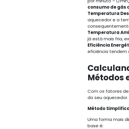
por minuto – L/mi
consumo de gás 
Temperatura Des
aquecedor e a temp
consequentemente
Temperatura Ambi
já está mais fria,
Eficiência Energé
eficiência tendem
Calculan
Métodos e
Com os fatores de
do seu aquecedor.
Método Simplific
Uma forma mais dir
base é: