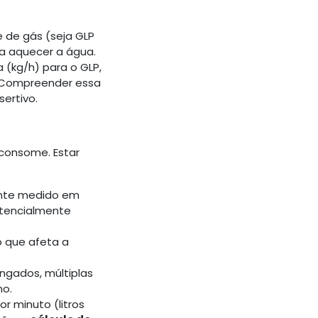
 de gás (seja GLP
ra aquecer a água.
(kg/h) para o GLP,
N. Compreender essa
ertivo.
consome. Estar
nte medido em
otencialmente
o que afeta a
ngados, múltiplas
mo.
 minuto (litros