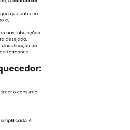
são, o
cálculo do
água que entra no
o e,
tra nas tubulações
ura desejada.
classificação de
 performance.
quecedor:
stimar o consumo
implificada. A