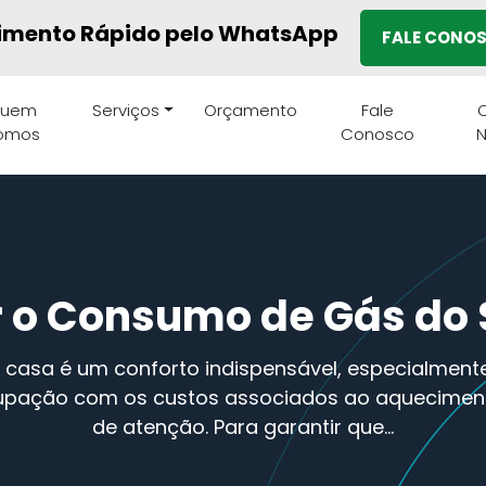
imento Rápido pelo WhatsApp
FALE CONO
uem
Serviços
Orçamento
Fale
Q
omos
Conosco
 o Consumo de Gás do
casa é um conforto indispensável, especialmente 
cupação com os custos associados ao aqueciment
de atenção. Para garantir que…