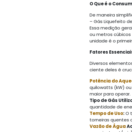
O Que é o Consu
De maneira simplif
– Gás Liquefeito de
Essa medição gera
ou metros cúbicos 
unidade é o primei
Fatores Essencia
Diversos elemento
ciente deles é cru
Potência do Aqu
quilowatts (kW) ou
maior para operar.
Tipo de Gás Utiliz
quantidade de ene
Tempo de Uso
:
O t
torneiras quentes
Vazão de Água
Aq