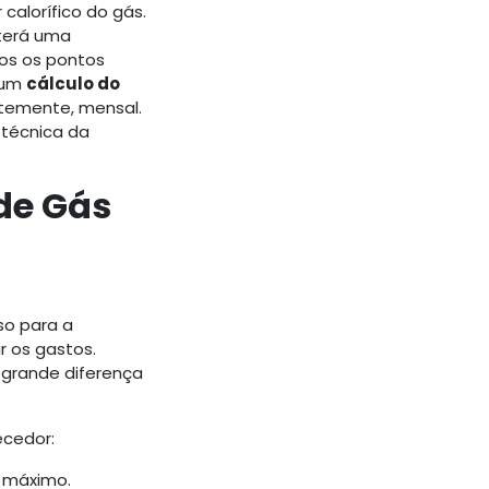
alorífico do gás.
 terá uma
os os pontos
a um
cálculo do
ntemente, mensal.
 técnica da
de Gás
so para a
r os gastos.
grande diferença
ecedor:
 máximo.