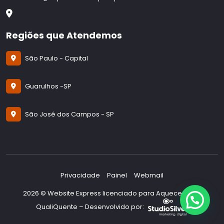
Regiões que Atendemos
São Paulo - Capital
Guarulhos -SP
São José dos Campos - SP
Olá ????
Podemos ajudá-lo?
Privacidade
Painel
Webmail
2026 © Website Express licenciado para Aquecedores
Enviar Mensagem
QualiQuente – Desenvolvido por: